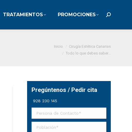
TRATAMIENTOS
PROMOCIONES
TRATAMIENTOS
PROMOCIONES
Buscar:
Buscar:
Estás aquí:
Inicio
Cirugía Estética Canarias
Todo lo que debes saber…
Pregúntenos / Pedir cita
928 230 145