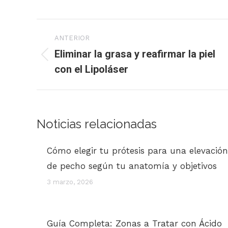
Navegación
ANTERIOR
entre
Eliminar la grasa y reafirmar la piel
Publicación
con el Lipoláser
publicaciones
anterior:
Noticias relacionadas
Cómo elegir tu prótesis para una elevación
de pecho según tu anatomía y objetivos
3 marzo, 2026
Guía Completa: Zonas a Tratar con Ácido