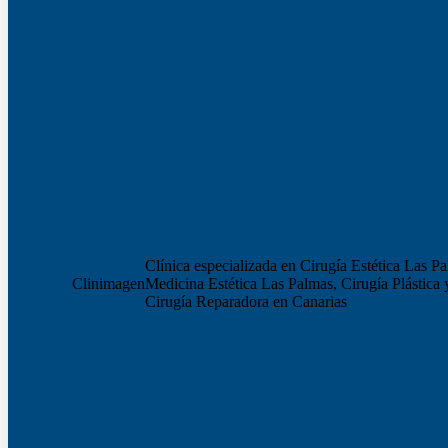
Clínica especializada en Cirugía Estética Las P
Clinimagen
Medicina Estética Las Palmas, Cirugía Plástica 
Cirugía Reparadora en Canarias