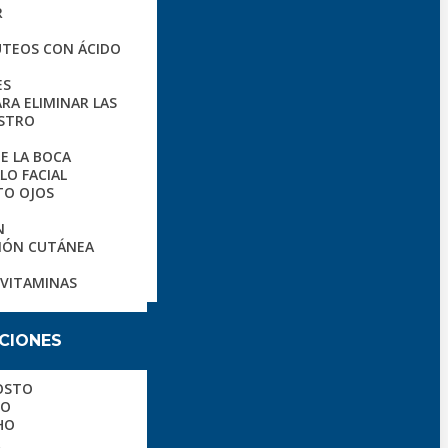
R
TEOS CON ÁCIDO
ES
RA ELIMINAR LAS
OSTRO
E LA BOCA
LO FACIAL
TO OJOS
N
IÓN CUTÁNEA
 VITAMINAS
CIONES
OSTO
HO
HO