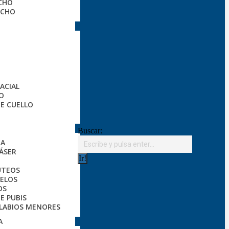
ECHO
ECHO
FACIAL
LO
E CUELLO
Buscar:
IA
ÁSER
ÚTEOS
MELOS
OS
E PUBIS
 LABIOS MENORES
A