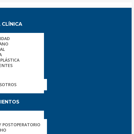
 CLÍNICA
LIDAD
CANO
AL
A
 PLÁSTICA
ENTES
OSOTROS
IENTOS
Y POSTOPERATORIO
CHO