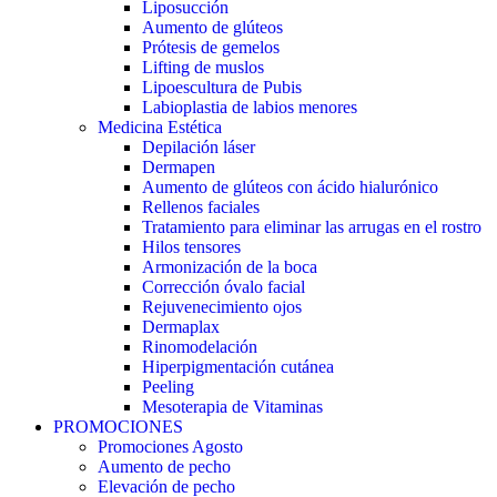
Liposucción
Aumento de glúteos
Prótesis de gemelos
Lifting de muslos
Lipoescultura de Pubis
Labioplastia de labios menores
Medicina Estética
Depilación láser
Dermapen
Aumento de glúteos con ácido hialurónico
Rellenos faciales
Tratamiento para eliminar las arrugas en el rostro
Hilos tensores
Armonización de la boca
Corrección óvalo facial
Rejuvenecimiento ojos
Dermaplax
Rinomodelación
Hiperpigmentación cutánea
Peeling
Mesoterapia de Vitaminas
PROMOCIONES
Promociones Agosto
Aumento de pecho
Elevación de pecho