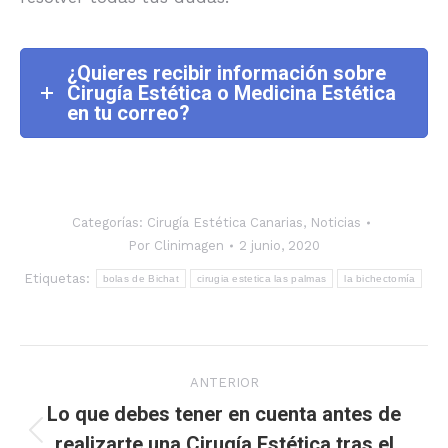
¿Quieres recibir información sobre
Cirugía Estética o Medicina Estética
en tu correo?
Categorías:
Cirugía Estética Canarias
,
Noticias
Por
Clinimagen
2 junio, 2020
Etiquetas:
bolas de Bichat
cirugia estetica las palmas
la bichectomía
Navegación
ANTERIOR
entre
Lo que debes tener en cuenta antes de
realizarte una Cirugía Estética tras el
Publicación