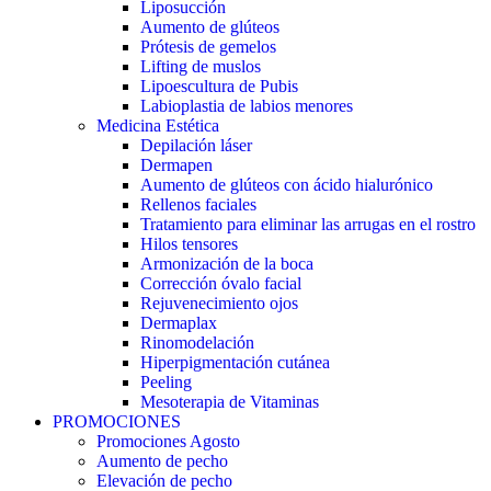
Liposucción
Aumento de glúteos
Prótesis de gemelos
Lifting de muslos
Lipoescultura de Pubis
Labioplastia de labios menores
Medicina Estética
Depilación láser
Dermapen
Aumento de glúteos con ácido hialurónico
Rellenos faciales
Tratamiento para eliminar las arrugas en el rostro
Hilos tensores
Armonización de la boca
Corrección óvalo facial
Rejuvenecimiento ojos
Dermaplax
Rinomodelación
Hiperpigmentación cutánea
Peeling
Mesoterapia de Vitaminas
PROMOCIONES
Promociones Agosto
Aumento de pecho
Elevación de pecho