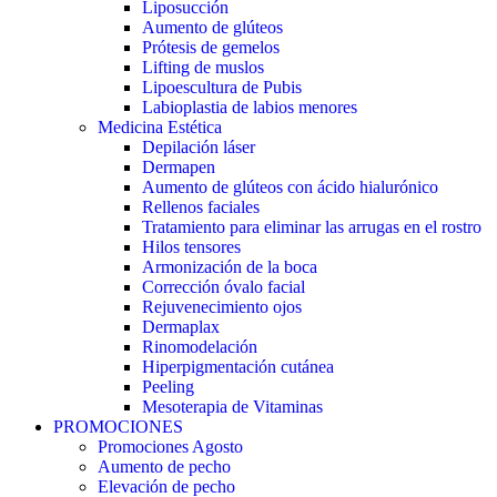
Liposucción
Aumento de glúteos
Prótesis de gemelos
Lifting de muslos
Lipoescultura de Pubis
Labioplastia de labios menores
Medicina Estética
Depilación láser
Dermapen
Aumento de glúteos con ácido hialurónico
Rellenos faciales
Tratamiento para eliminar las arrugas en el rostro
Hilos tensores
Armonización de la boca
Corrección óvalo facial
Rejuvenecimiento ojos
Dermaplax
Rinomodelación
Hiperpigmentación cutánea
Peeling
Mesoterapia de Vitaminas
PROMOCIONES
Promociones Agosto
Aumento de pecho
Elevación de pecho