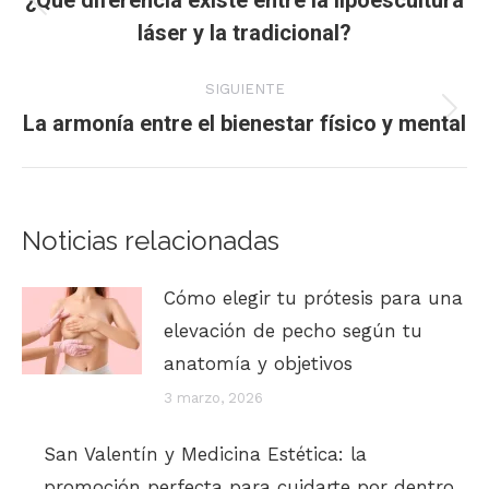
¿Qué diferencia existe entre la lipoescultura
Publicación
láser y la tradicional?
publicaciones
anterior:
SIGUIENTE
La armonía entre el bienestar físico y mental
Publicación
siguiente:
Noticias relacionadas
Cómo elegir tu prótesis para una
elevación de pecho según tu
anatomía y objetivos
3 marzo, 2026
San Valentín y Medicina Estética: la
promoción perfecta para cuidarte por dentro