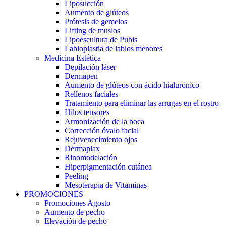
Liposucción
Aumento de glúteos
Prótesis de gemelos
Lifting de muslos
Lipoescultura de Pubis
Labioplastia de labios menores
Medicina Estética
Depilación láser
Dermapen
Aumento de glúteos con ácido hialurónico
Rellenos faciales
Tratamiento para eliminar las arrugas en el rostro
Hilos tensores
Armonización de la boca
Corrección óvalo facial
Rejuvenecimiento ojos
Dermaplax
Rinomodelación
Hiperpigmentación cutánea
Peeling
Mesoterapia de Vitaminas
PROMOCIONES
Promociones Agosto
Aumento de pecho
Elevación de pecho