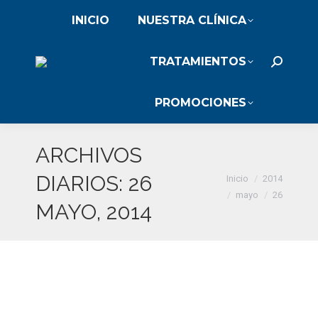
INICIO
NUESTRA CLÍNICA
TRATAMIENTOS
Buscar:
PROMOCIONES
ARCHIVOS
Estás aquí:
DIARIOS:
26
Inicio
2014
mayo
26
MAYO, 2014
De qué depende el tamaño del
implante de pecho