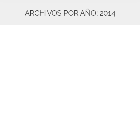
ARCHIVOS POR AÑO:
2014
Estás aquí:
El cuidado de la piel en invierno