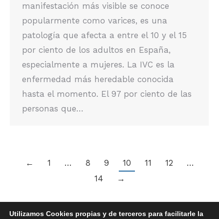
manifestación más visible se conoce
popularmente como varices, es una
patología que afecta a entre el 10 y el 15
por ciento de los adultos en España,
especialmente a mujeres. La IVC es la
enfermedad más heredable conocida
hasta el momento. El 97 por ciento de las
personas que…
←
1
…
8
9
10
11
12
…
14
→
Utilizamos Cookies propias y de terceros para facilitarle la