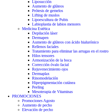
Liposucción
Aumento de glúteos
Prótesis de gemelos
Lifting de muslos
Lipoescultura de Pubis
Labioplastia de labios menores
Medicina Estética
Depilación láser
Dermapen
Aumento de glúteos con ácido hialurónico
Rellenos faciales
Tratamiento para eliminar las arrugas en el rostro
Hilos tensores
Armonización de la boca
Corrección óvalo facial
Rejuvenecimiento ojos
Dermaplax
Rinomodelación
Hiperpigmentación cutánea
Peeling
Mesoterapia de Vitaminas
PROMOCIONES
Promociones Agosto
Aumento de pecho
Elevación de pecho