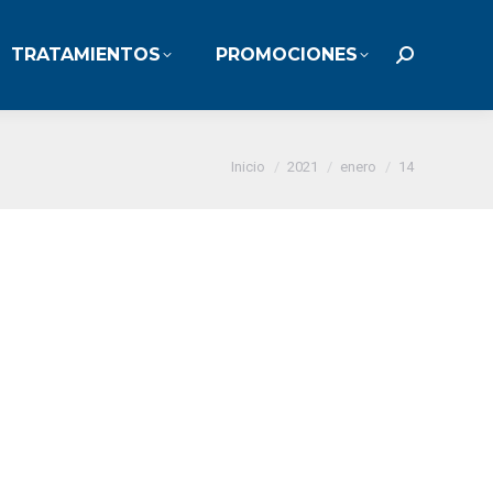
TRATAMIENTOS
PROMOCIONES
TRATAMIENTOS
PROMOCIONES
Buscar:
Buscar:
Estás aquí:
Inicio
2021
enero
14