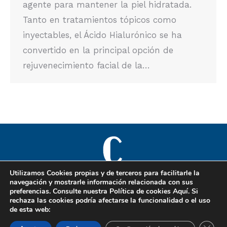
agente para mantener la piel hidratada.
Tanto en tratamientos tópicos como
inyectables, el Ácido Hialurónico se ha
convertido en la principal opción de
rejuvenecimiento facial de la…
Utilizamos Cookies propias y de terceros para facilitarle la
navegación y mostrarle información relacionada con sus
preferencias. Consulte nuestra Política de cookies
Aquí
. Si
Copyright © 2025 Clinimagen, especialistas en cirugía plástica,
rechaza las cookies podría afectarse la funcionalidad o el uso
estética y reparadora. Todos los derechos reservados.
de esta web:
Cerrar