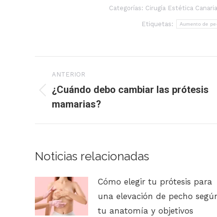
Categorías:
Cirugía Estética Canari
Etiquetas:
Aumento de pe
Navegación
ANTERIOR
entre
¿Cuándo debo cambiar las prótesis
Publicación
mamarias?
publicaciones
anterior:
Noticias relacionadas
Cómo elegir tu prótesis para
una elevación de pecho segú
tu anatomía y objetivos