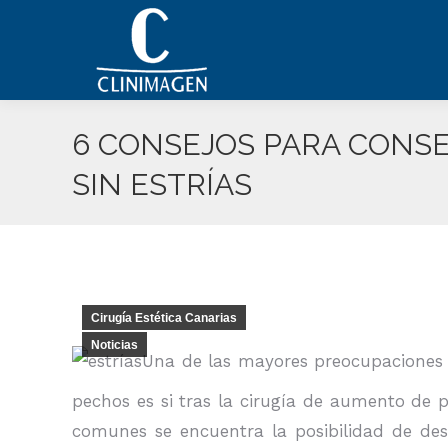
6 CONSEJOS PARA CONS
SIN ESTRÍAS
Cirugía Estética Canarias
Noticias
Una de las mayores preocupaciones 
pechos es si tras la cirugía de aumento de
comunes se encuentra la posibilidad de des