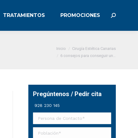
TRATAMIENTOS
PROMOCIONES
TRATAMIENTOS
PROMOCIONES
Buscar:
Buscar:
Estás aquí:
Inicio
Cirugía Estética Canarias
6 consejos para conseguir un…
Pregúntenos / Pedir cita
928 230 145