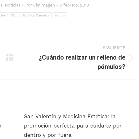
as
,
Noticias
Por
Clinimagen
5 febrero, 2018
cho
Cirugía Estética Canarias
estrías
SIGUIENTE
¿Cuándo realizar un relleno de
Publicación
pómulos?
siguiente:
San Valentín y Medicina Estética: la
n
promoción perfecta para cuidarte por
dentro y por fuera