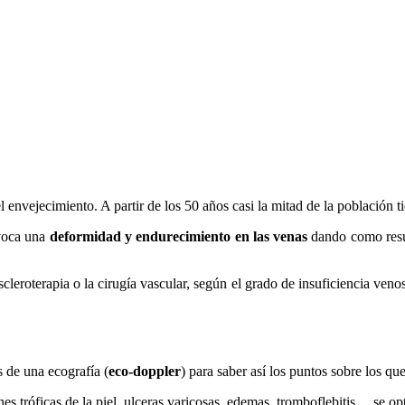
envejecimiento. A partir de los 50 años casi la mitad de la población ti
ovoca una
deformidad y endurecimiento en las venas
dando como resul
scleroterapia o la cirugía vascular, según el grado de insuficiencia ven
s de una ecografía (
eco-
doppler
) para saber así los puntos sobre los qu
 tróficas de la piel, ulceras varicosas, edemas, tromboflebitis… se op