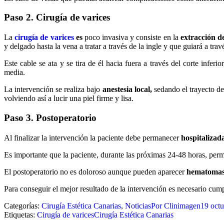
Paso 2.
C
irugía de varices
La
cirugía de varices
e
s
poco invasiva y consiste en la
extracción d
y delgado hasta la vena a tratar a través de la ingle y que guiará a trav
Este cable se ata y se tira de él hacia fuera a través del corte infe
media.
La intervención se realiza bajo
anestesia local,
sedando el trayecto de 
volviendo así a lucir una piel firme y lisa.
Paso
3
.
Postoperatorio
Al finalizar la intervención la paciente debe permanecer
hospitalizad
Es importante que la paciente, durante las próximas 24-48 horas, pe
El postoperatorio no es doloroso aunque pueden aparecer
hematoma
Para conseguir el mejor resultado de la intervención es necesario cump
Categorías:
Cirugía Estética Canarias
,
Noticias
Por
Clinimagen
19 octu
Etiquetas:
Cirugía de varices
Cirugía Estética Canarias