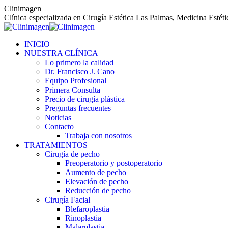
Saltar
Clinimagen
al
Clínica especializada en Cirugía Estética Las Palmas, Medicina Estét
contenido
INICIO
NUESTRA CLÍNICA
Lo primero la calidad
Dr. Francisco J. Cano
Equipo Profesional
Primera Consulta
Precio de cirugía plástica
Preguntas frecuentes
Noticias
Contacto
Trabaja con nosotros
TRATAMIENTOS
Cirugía de pecho
Preoperatorio y postoperatorio
Aumento de pecho
Elevación de pecho
Reducción de pecho
Cirugía Facial
Blefaroplastia
Rinoplastia
Malarplastia