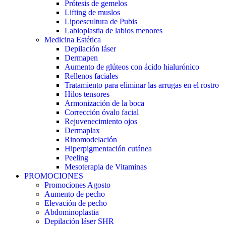
Prótesis de gemelos
Lifting de muslos
Lipoescultura de Pubis
Labioplastia de labios menores
Medicina Estética
Depilación láser
Dermapen
Aumento de glúteos con ácido hialurónico
Rellenos faciales
Tratamiento para eliminar las arrugas en el rostro
Hilos tensores
Armonización de la boca
Corrección óvalo facial
Rejuvenecimiento ojos
Dermaplax
Rinomodelación
Hiperpigmentación cutánea
Peeling
Mesoterapia de Vitaminas
PROMOCIONES
Promociones Agosto
Aumento de pecho
Elevación de pecho
Abdominoplastia
Depilación láser SHR