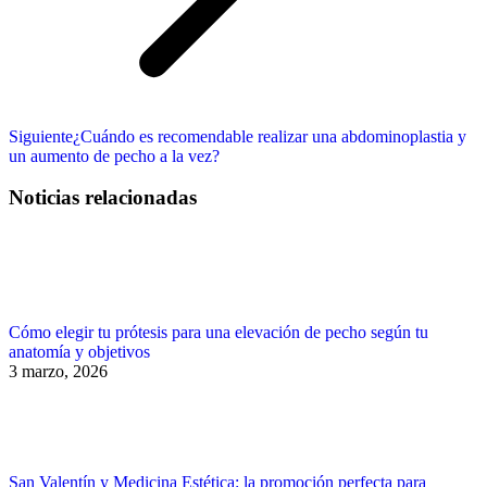
Publicación
Siguiente
¿Cuándo es recomendable realizar una abdominoplastia y
siguiente:
un aumento de pecho a la vez?
Noticias relacionadas
Cómo elegir tu prótesis para una elevación de pecho según tu
anatomía y objetivos
3 marzo, 2026
San Valentín y Medicina Estética: la promoción perfecta para