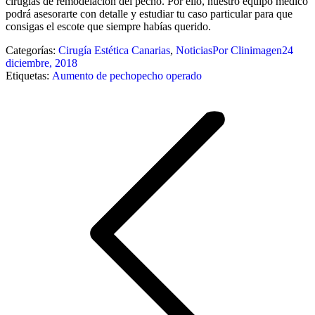
cirugías de remodelación del pecho. Por ello, nuestro equipo médico
podrá asesorarte con detalle y estudiar tu caso particular para que
consigas el escote que siempre habías querido.
Categorías:
Cirugía Estética Canarias
,
Noticias
Por
Clinimagen
24
diciembre, 2018
Etiquetas:
Aumento de pecho
pecho operado
Navegación
entre
publicaciones