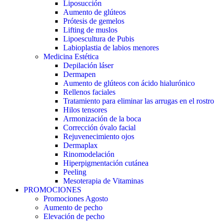
Liposucción
Aumento de glúteos
Prótesis de gemelos
Lifting de muslos
Lipoescultura de Pubis
Labioplastia de labios menores
Medicina Estética
Depilación láser
Dermapen
Aumento de glúteos con ácido hialurónico
Rellenos faciales
Tratamiento para eliminar las arrugas en el rostro
Hilos tensores
Armonización de la boca
Corrección óvalo facial
Rejuvenecimiento ojos
Dermaplax
Rinomodelación
Hiperpigmentación cutánea
Peeling
Mesoterapia de Vitaminas
PROMOCIONES
Promociones Agosto
Aumento de pecho
Elevación de pecho