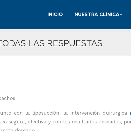
INICIO
NUESTRA CLÍNICA
INICIO
NUESTRA CLÍNICA
TODAS LAS RESPUESTAS
I
junto con la liposucción, la intervención quirúrgica
ea segura, efectiva y con los resultados deseados, p
 escote deseado.