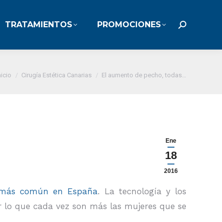
TRATAMIENTOS
PROMOCIONES
TRATAMIENTOS
PROMOCIONES
Buscar:
Buscar:
Estás aquí:
nicio
Cirugía Estética Canarias
El aumento de pecho, todas…
Ene
18
2016
más común en España
. La tecnología y los
or lo que cada vez son más las mujeres que se