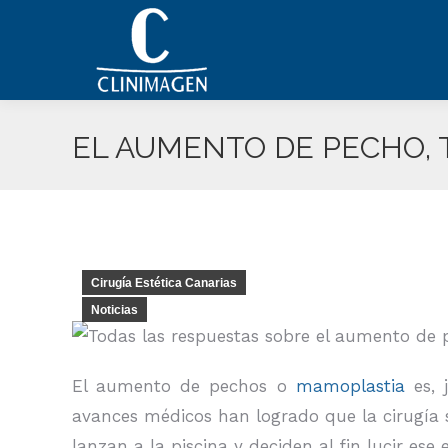
EL AUMENTO DE PECHO, 
Cirugía Estética Canarias
Noticias
El aumento de pechos o
mamoplastia
es, 
avances médicos han logrado que la cirugía s
lanzan a la piscina y deciden al fin lucir ese