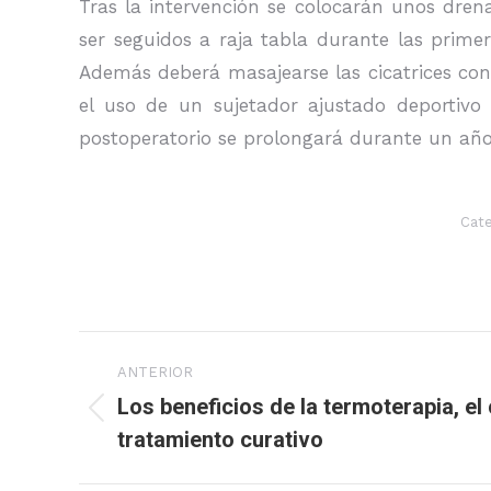
Tras la intervención se colocarán unos drena
ser seguidos a raja tabla durante las prime
Además deberá masajearse las cicatrices con
el uso de un sujetador ajustado deportivo
postoperatorio se prolongará durante un año,
Cate
Navegación
ANTERIOR
entre
Los beneficios de la termoterapia, el
Publicación
tratamiento curativo
publicaciones
anterior: