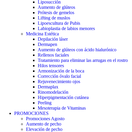
Liposucción
Aumento de glúteos
Prótesis de gemelos
Lifting de muslos
Lipoescultura de Pubis
Labioplastia de labios menores
Medicina Estética
Depilación láser
Dermapen
Aumento de glúteos con ácido hialurónico
Rellenos faciales
Tratamiento para eliminar las arrugas en el rostro
Hilos tensores
Armonización de la boca
Corrección óvalo facial
Rejuvenecimiento ojos
Dermaplax
Rinomodelación
Hiperpigmentación cutánea
Peeling
Mesoterapia de Vitaminas
PROMOCIONES
Promociones Agosto
Aumento de pecho
Elevación de pecho