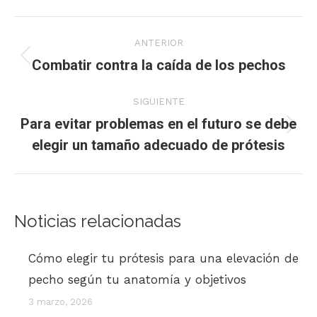
Navegación
ANTERIOR
entre
Combatir contra la caída de los pechos
Publicación
anterior:
publicaciones
SIGUIENTE
Para evitar problemas en el futuro se debe
Publicación
elegir un tamaño adecuado de prótesis
siguiente:
Noticias relacionadas
Cómo elegir tu prótesis para una elevación de
pecho según tu anatomía y objetivos
3 marzo, 2026