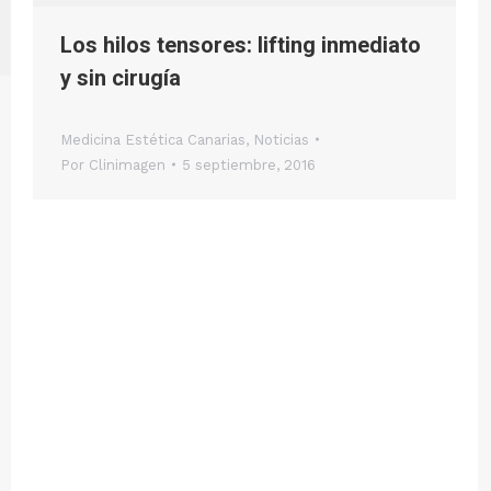
Los hilos tensores: lifting inmediato
y sin cirugía
Medicina Estética Canarias
,
Noticias
Por
Clinimagen
5 septiembre, 2016