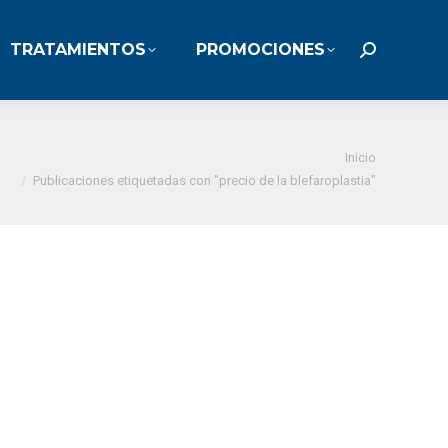
TRATAMIENTOS
PROMOCIONES
TRATAMIENTOS
PROMOCIONES
Buscar:
Buscar:
stás aquí:
Inicio
Publicaciones etiquetadas con "precio de la blefaroplastia"