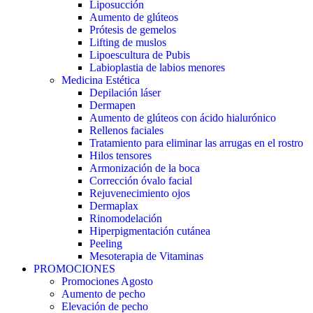
Liposucción
Aumento de glúteos
Prótesis de gemelos
Lifting de muslos
Lipoescultura de Pubis
Labioplastia de labios menores
Medicina Estética
Depilación láser
Dermapen
Aumento de glúteos con ácido hialurónico
Rellenos faciales
Tratamiento para eliminar las arrugas en el rostro
Hilos tensores
Armonización de la boca
Corrección óvalo facial
Rejuvenecimiento ojos
Dermaplax
Rinomodelación
Hiperpigmentación cutánea
Peeling
Mesoterapia de Vitaminas
PROMOCIONES
Promociones Agosto
Aumento de pecho
Elevación de pecho