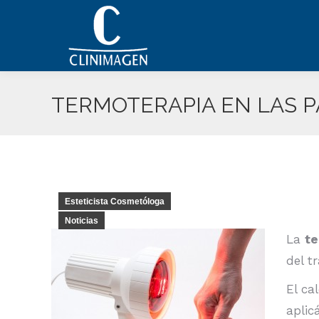
TERMOTERAPIA EN LAS 
Esteticista Cosmetóloga
Noticias
La
te
del t
El ca
aplic