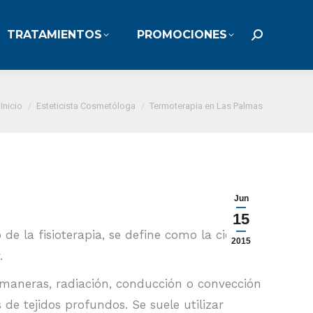
TRATAMIENTOS
PROMOCIONES
TRATAMIENTOS
PROMOCIONES
Buscar:
Buscar:
Estás aquí:
Inicio
Esteticista Cosmetóloga
Termoterapia en Las Palmas
Jun
15
de la fisioterapia, se define como la ciencia
2015
.
s maneras, radiación, conducción o convección
s de tejidos profundos. Se suele utilizar