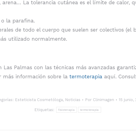
, arena… La tolerancia cutánea es el límite de calor, q
o la parafina.
rales de todo el cuerpo que suelen ser colectivos (el 
 más utilizado normalmente.
n Las Palmas con las técnicas más avanzadas garanti
er más información sobre la
termoterapia
aquí. Consul
egorías:
Esteticista Cosmetóloga
,
Noticias
Por
Clinimagen
15 junio,
Etiquetas:
fisioterapia
termoterapia