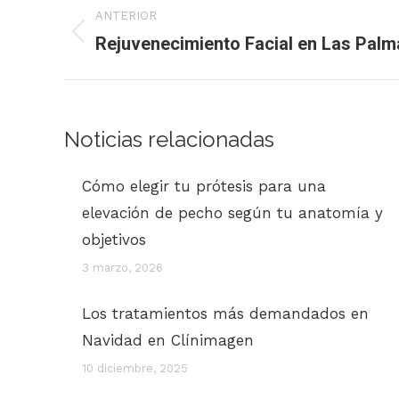
Navegación
ANTERIOR
entre
Rejuvenecimiento Facial en Las Palm
Publicación
anterior:
publicaciones
Noticias relacionadas
Cómo elegir tu prótesis para una
elevación de pecho según tu anatomía y
objetivos
3 marzo, 2026
Los tratamientos más demandados en
Navidad en Clínimagen
10 diciembre, 2025