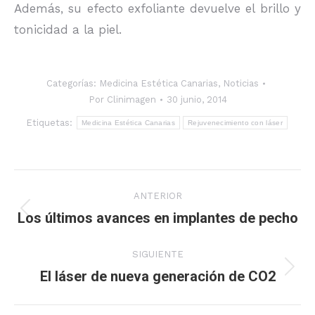
Además, su efecto exfoliante devuelve el brillo y
tonicidad a la piel.
Categorías:
Medicina Estética Canarias
,
Noticias
Por
Clinimagen
30 junio, 2014
Etiquetas:
Medicina Estética Canarias
Rejuvenecimiento con láser
Navegación
ANTERIOR
entre
Los últimos avances en implantes de pecho
Publicación
anterior:
publicaciones
SIGUIENTE
El láser de nueva generación de CO2
Publicación
siguiente: