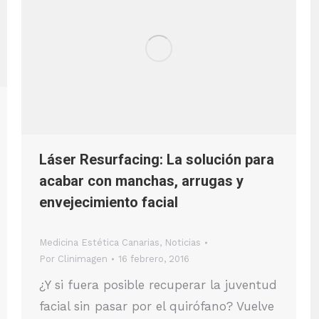
Láser Resurfacing: La solución para
acabar con manchas, arrugas y
envejecimiento facial
Medicina Estética Canarias
,
Noticias
Por
Clinimagen
16 febrero, 2016
¿Y si fuera posible recuperar la juventud
facial sin pasar por el quirófano? Vuelve