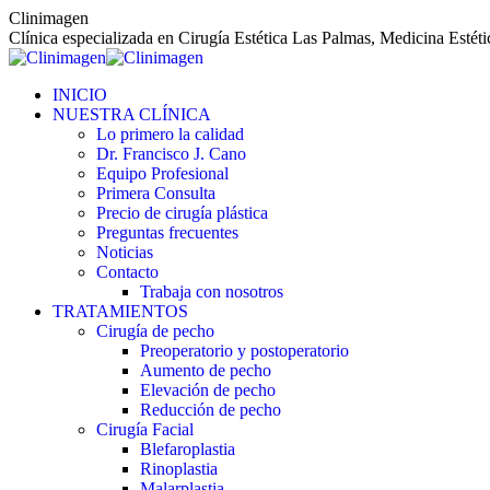
Saltar
Clinimagen
al
Clínica especializada en Cirugía Estética Las Palmas, Medicina Estét
contenido
INICIO
NUESTRA CLÍNICA
Lo primero la calidad
Dr. Francisco J. Cano
Equipo Profesional
Primera Consulta
Precio de cirugía plástica
Preguntas frecuentes
Noticias
Contacto
Trabaja con nosotros
TRATAMIENTOS
Cirugía de pecho
Preoperatorio y postoperatorio
Aumento de pecho
Elevación de pecho
Reducción de pecho
Cirugía Facial
Blefaroplastia
Rinoplastia
Malarplastia