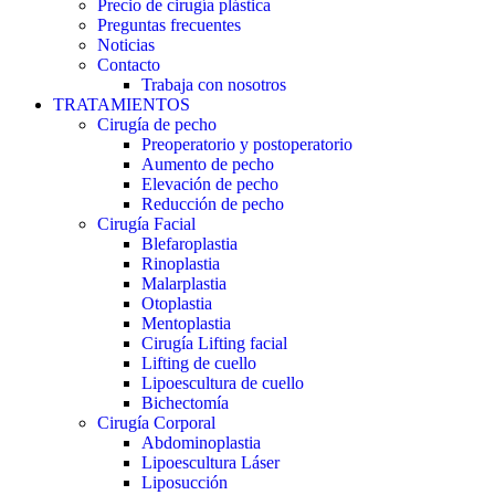
Precio de cirugía plástica
Preguntas frecuentes
Noticias
Contacto
Trabaja con nosotros
TRATAMIENTOS
Cirugía de pecho
Preoperatorio y postoperatorio
Aumento de pecho
Elevación de pecho
Reducción de pecho
Cirugía Facial
Blefaroplastia
Rinoplastia
Malarplastia
Otoplastia
Mentoplastia
Cirugía Lifting facial
Lifting de cuello
Lipoescultura de cuello
Bichectomía
Cirugía Corporal
Abdominoplastia
Lipoescultura Láser
Liposucción