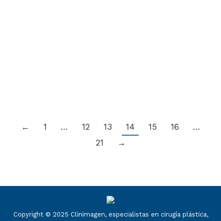
se produce un descolgamiento de la piel
del mentón lo que da un aspecto mucho
mayor al rostro. Con el paso del tiempo,
los hábitos alimenticios, el tabaco, el sol y
otros factores, modifican el contorno de la
cara,…
←
1
…
12
13
14
15
16
…
21
→
Copyright © 2025 Clinimagen, especialistas en cirugía plástica,