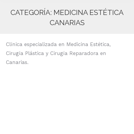
CATEGORÍA:
MEDICINA ESTÉTICA
CANARIAS
Estás aquí:
Clínica especializada en Medicina Estética,
Cirugía Plástica y Cirugía Reparadora en
Canarias.
El láser de nueva generación de CO2
Medicina Estética Canarias
,
Noticias
Por
Clinimagen
3 julio, 2014
El láser de nueva generación de CO2,
permite un rejuvenecimiento integral